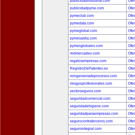
publicidadindustrial.com
Ofer
publicidadpyme.com
Ofer
pymeclub.com
Ofer
pymedata.com
Ofer
pymeglobal.com
Ofer
pymesaldia.com
Ofer
pymesglobales.com
Ofer
redmercadeo.com
Ofer
regalosempresas.com
Ofer
RegistroDePatentes.es
Ofer
reingenieriadeprocesos.com
Ofer
riesgosprofesionales.com
Ofer
sectorseguros.com
Ofer
seguridadcomercial.com
Ofer
seguridadehigiene.com
Ofer
seguridadparaempresas.com
Ofer
segurocontraterceros.com
Ofer
segurointegral.com
Ofer