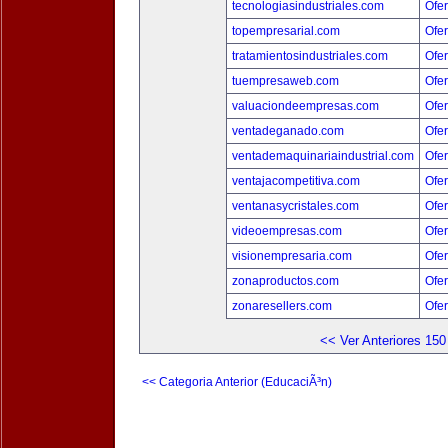
tecnologiasindustriales.com
Ofer
topempresarial.com
Ofer
tratamientosindustriales.com
Ofer
tuempresaweb.com
Ofer
valuaciondeempresas.com
Ofer
ventadeganado.com
Ofer
ventademaquinariaindustrial.com
Ofer
ventajacompetitiva.com
Ofer
ventanasycristales.com
Ofer
videoempresas.com
Ofer
visionempresaria.com
Ofer
zonaproductos.com
Ofer
zonaresellers.com
Ofer
<< Ver Anteriores 150
<< Categoria Anterior (EducaciÃ³n)