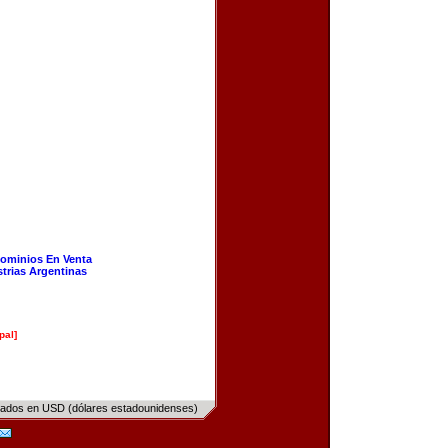
ominios En Venta
strias Argentinas
pal]
sados en USD (dólares estadounidenses)