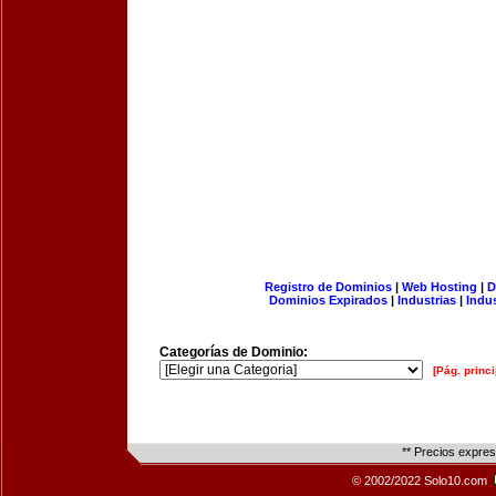
Registro de Dominios
|
Web Hosting
|
D
Dominios Expirados
|
Industrias
|
Indu
Categorías de Dominio:
[Pág. princi
** Precios expre
© 2002/2022 Solo10.com