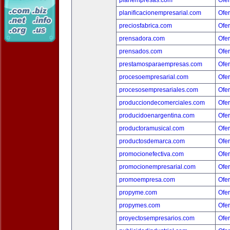
planempresas.com
Ofer
planificacionempresarial.com
Ofer
preciosfabrica.com
Ofer
prensadora.com
Ofer
prensados.com
Ofer
prestamosparaempresas.com
Ofer
procesoempresarial.com
Ofer
procesosempresariales.com
Ofer
producciondecomerciales.com
Ofer
producidoenargentina.com
Ofer
productoramusical.com
Ofer
productosdemarca.com
Ofer
promocionefectiva.com
Ofer
promocionempresarial.com
Ofer
promoempresa.com
Ofer
propyme.com
Ofer
propymes.com
Ofer
proyectosempresarios.com
Ofer