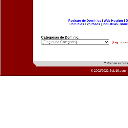
Registro de Dominios
|
Web Hosting
|
D
Dominios Expirados
|
Industrias
|
Indu
Categorías de Dominio:
[Pág. princi
** Precios expre
© 2002/2022 Solo10.com