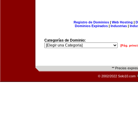
Registro de Dominios
|
Web Hosting
|
D
Dominios Expirados
|
Industrias
|
Indu
Categorías de Dominio:
[Pág. princi
** Precios expre
© 2002/2022 Solo10.com