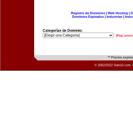
Registro de Dominios
|
Web Hosting
|
D
Dominios Expirados
|
Industrias
|
Indu
Categorías de Dominio:
[Pág. princi
** Precios expre
© 2002/2022 Solo10.com