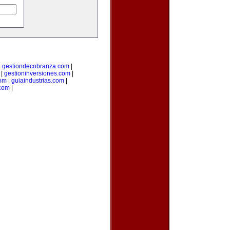
|
gestiondecobranza.com
|
|
gestioninversiones.com
|
om
|
guiaindustrias.com
|
.com
|