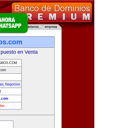
os.com
 puesto en Venta
AMOS.COM
.com
ias
,
Negocios
!
s.com
tas