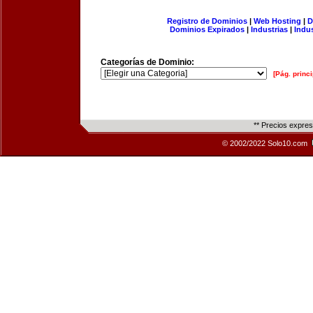
Registro de Dominios
|
Web Hosting
|
D
Dominios Expirados
|
Industrias
|
Indu
Categorías de Dominio:
[Pág. princi
** Precios expre
© 2002/2022 Solo10.com