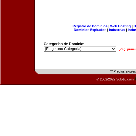
Registro de Dominios
|
Web Hosting
|
D
Dominios Expirados
|
Industrias
|
Indu
Categorías de Dominio:
[Pág. princi
** Precios expre
© 2002/2022 Solo10.com