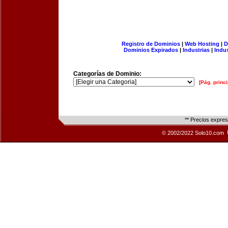
Registro de Dominios
|
Web Hosting
|
D
Dominios Expirados
|
Industrias
|
Indu
Categorías de Dominio:
[Pág. princi
** Precios expre
© 2002/2022 Solo10.com