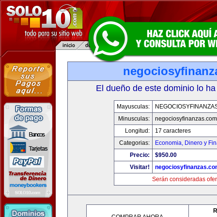
negociosyfinanz
El dueño de este dominio lo ha
Mayusculas:
NEGOCIOSYFINANZA
Minusculas:
negociosyfinanzas.com
Longitud:
17 caracteres
Categorias:
Economia, Dinero y Fi
Precio:
$950.00
Visitar!
negociosyfinanzas.c
Serán consideradas ofer
R