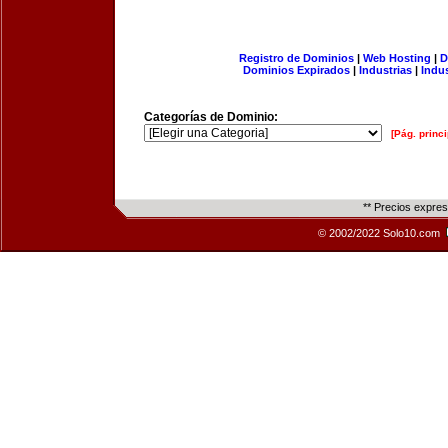
Registro de Dominios
|
Web Hosting
|
D
Dominios Expirados
|
Industrias
|
Indu
Categorías de Dominio:
[Pág. princi
** Precios expre
© 2002/2022 Solo10.com