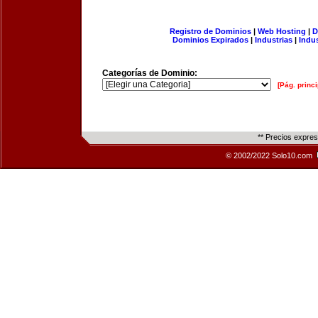
Registro de Dominios
|
Web Hosting
|
D
Dominios Expirados
|
Industrias
|
Indu
Categorías de Dominio:
[Pág. princi
** Precios expre
© 2002/2022 Solo10.com