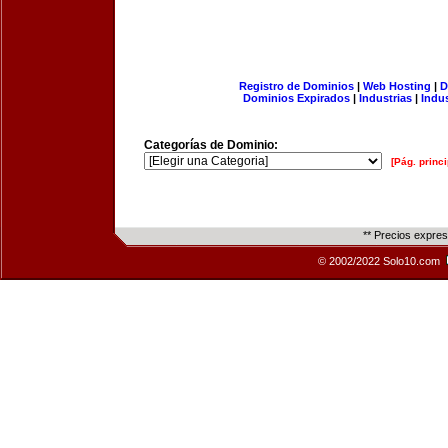
Registro de Dominios
|
Web Hosting
|
D
Dominios Expirados
|
Industrias
|
Indu
Categorías de Dominio:
[Pág. princi
** Precios expre
© 2002/2022 Solo10.com