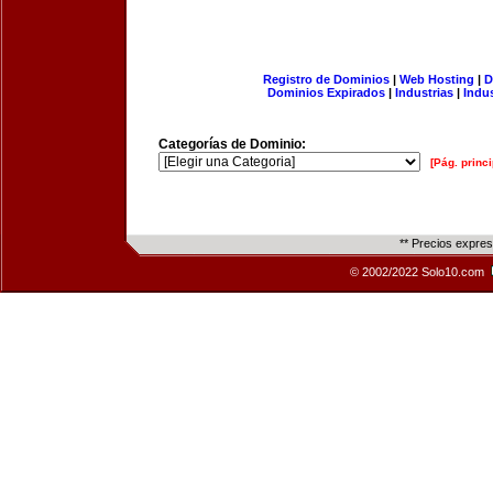
Registro de Dominios
|
Web Hosting
|
D
Dominios Expirados
|
Industrias
|
Indu
Categorías de Dominio:
[Pág. princi
** Precios expre
© 2002/2022 Solo10.com