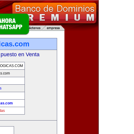
icas.com
 puesto en Venta
OGICAS.COM
as.com
s
cas.com
tas