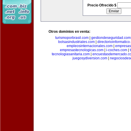
Precio Ofrecido $
Otros dominios en venta:
turismoporbrasil.com
|
gestiondeseguridad.com
bolsasindustriales.com
|
directorioinformatic
empleosinternacionales.com
|
empresas
empresastecnologicas.com
|
i-coches.com
|
tecnologiasanitaria.com
|
encuestasdemercado.c
juegosydiversion.com
|
negociosdes