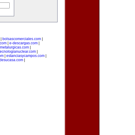
|
bolsascomerciales.com
|
o.com
|
e-descargas.com
|
metalurgicas.com
|
tecnologianuclear.com
|
om
|
estanciasycampos.com
|
desucasa.com
|