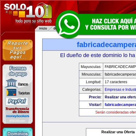
fabricadecamper
El dueño de este dominio lo ha
Mayusculas:
FABRICADECAM
Minusculas:
fabricadecampera
Longitud:
17 caracteres
Categorias:
Empresas e Indust
Precio:
Realizar una ofert
Visitar!
fabricadecamper
Serán consideradas ofer
Realizar una Oferta