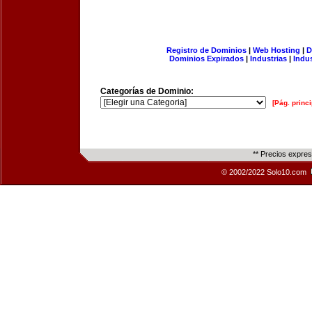
Registro de Dominios
|
Web Hosting
|
D
Dominios Expirados
|
Industrias
|
Indu
Categorías de Dominio:
[Pág. princi
** Precios expre
© 2002/2022 Solo10.com