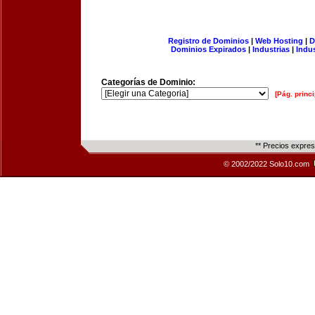
Registro de Dominios
|
Web Hosting
|
D
Dominios Expirados
|
Industrias
|
Indu
Categorías de Dominio:
[Pág. princi
** Precios expre
© 2002/2022 Solo10.com