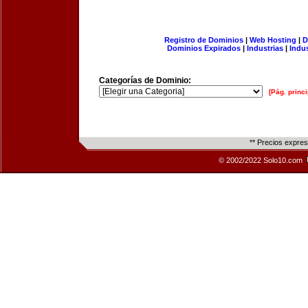
Registro de Dominios
|
Web Hosting
|
D
Dominios Expirados
|
Industrias
|
Indu
Categorías de Dominio:
[Pág. princi
** Precios expre
© 2002/2022 Solo10.com