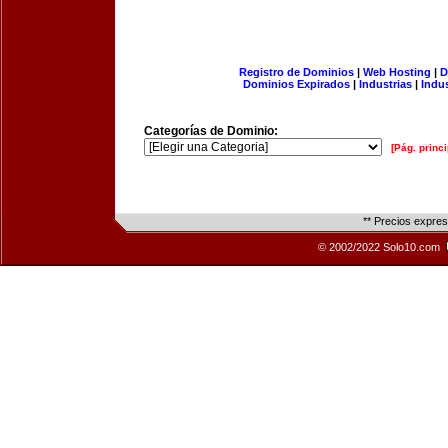
Registro de Dominios
|
Web Hosting
|
D
Dominios Expirados
|
Industrias
|
Indu
Categorías de Dominio:
[Pág. princi
** Precios expre
© 2002/2022 Solo10.com