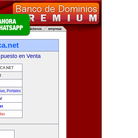
ca.net
 puesto en Venta
CA.NET
t
ias
,
Portales
a!
et
tas