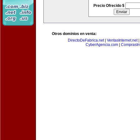
Precio Ofrecido $
Otros dominios en venta:
DirectoDeFabrica.net
|
VentasInternet.net
CyberAgencia.com
|
ComprasInt