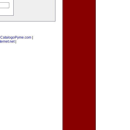
|
CatalogoPyme.com
|
ernet.net
|