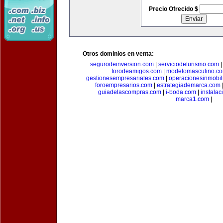
Precio Ofrecido $
Otros dominios en venta:
segurodeinversion.com
|
serviciodeturismo.com
forodeamigos.com
|
modelomasculino.c
gestionesempresariales.com
|
operacionesinmobil
foroempresarios.com
|
estrategiademarca.com
guiadelascompras.com
|
i-boda.com
|
instala
marca1.com
|