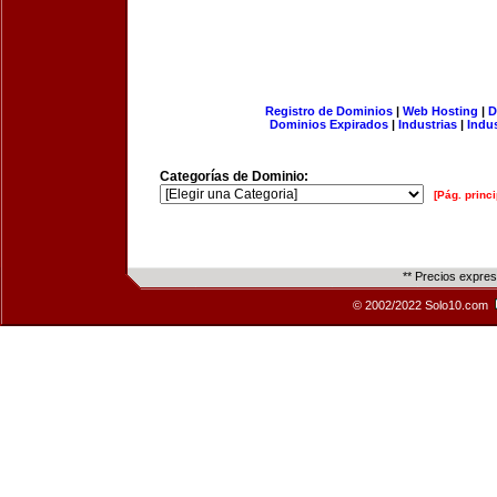
Registro de Dominios
|
Web Hosting
|
D
Dominios Expirados
|
Industrias
|
Indu
Categorías de Dominio:
[Pág. princi
** Precios expre
© 2002/2022 Solo10.com