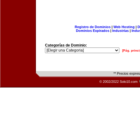
Registro de Dominios
|
Web Hosting
|
D
Dominios Expirados
|
Industrias
|
Indu
Categorías de Dominio:
[Pág. princi
** Precios expre
© 2002/2022 Solo10.com