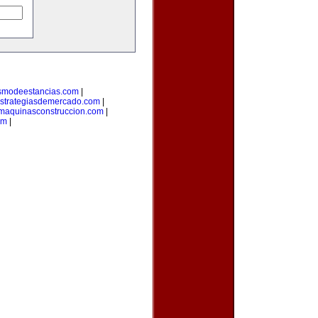
ismodeestancias.com
|
strategiasdemercado.com
|
maquinasconstruccion.com
|
om
|