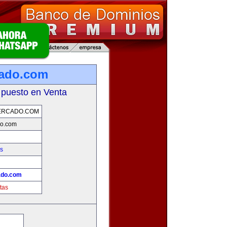
cado.com
 puesto en Venta
ERCADO.COM
do.com
s
ado.com
tas