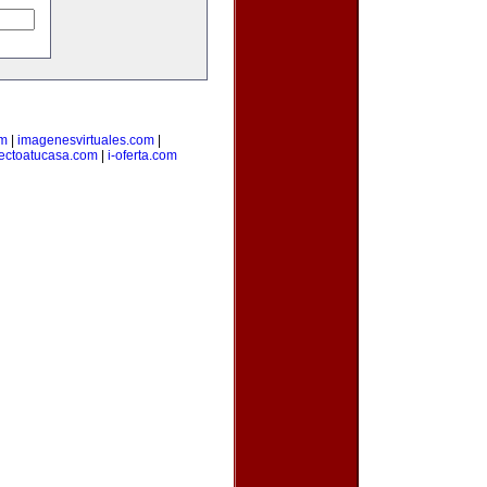
om
|
imagenesvirtuales.com
|
rectoatucasa.com
|
i-oferta.com