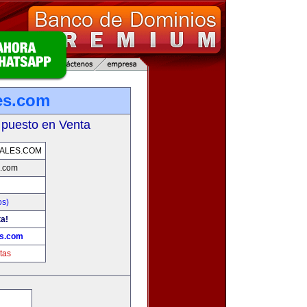
es.com
 puesto en Venta
ALES.COM
s.com
os)
ta!
es.com
tas