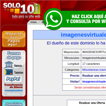
imagenesvirtual
El dueño de este dominio lo ha
Mayusculas:
IMAGENESVIRTU
Minusculas:
imagenesvirtuale
Longitud:
17 caracteres
Categorias:
Miscelaneas (vari
Precio:
Realizar una ofer
Visitar!
imagenesvirtual
Serán consideradas ofer
Realizar una Oferta