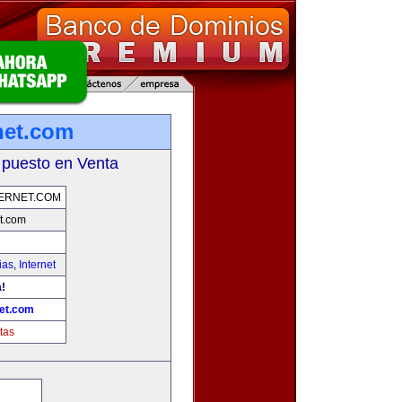
net.com
 puesto en Venta
ERNET.COM
t.com
ias
,
Internet
!
et.com
tas