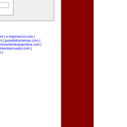
om
|
e-ingenieros.com
|
om
|
guiadeblumenau.com
|
cionamientoargentina.com
|
amientoecuador.com
|
m
|