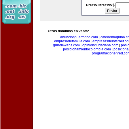
Precio Ofrecido $
Otros dominios en venta:
anunciospuertorico.com
|
cafedemaquina.c
empresadefamilia.com
|
empresasdeinternet.c
guiadewebs.com
|
opinionciudadana.com
|
posi
posicionamientocolombia.com
|
posicion
programacionenred.co