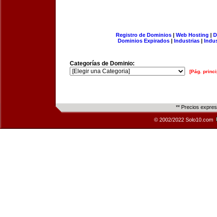
Registro de Dominios
|
Web Hosting
|
D
Dominios Expirados
|
Industrias
|
Indu
Categorías de Dominio:
[Pág. princi
** Precios expre
© 2002/2022 Solo10.com