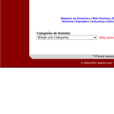
Registro de Dominios
|
Web Hosting
|
D
Dominios Expirados
|
Industrias
|
Indu
Categorías de Dominio:
[Pág. princi
** Precios expre
© 2002/2022 Solo10.com