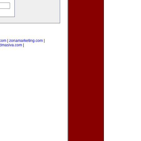
.com
|
zonamarketing.com
|
admasiva.com
|