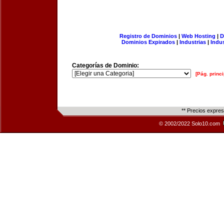
Registro de Dominios
|
Web Hosting
|
D
Dominios Expirados
|
Industrias
|
Indu
Categorías de Dominio:
[Pág. princi
** Precios expre
© 2002/2022 Solo10.com