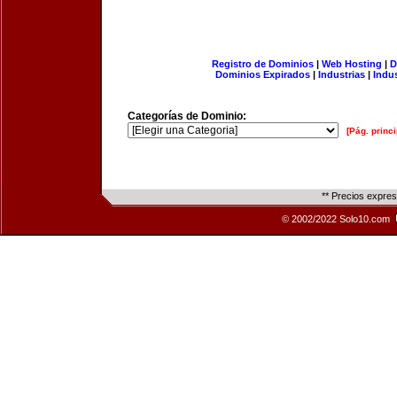
Registro de Dominios
|
Web Hosting
|
D
Dominios Expirados
|
Industrias
|
Indu
Categorías de Dominio:
[Pág. princi
** Precios expre
© 2002/2022 Solo10.com