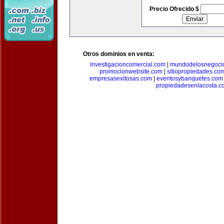
Precio Ofrecido $
Otros dominios en venta:
investigacioncomercial.com
|
mundodelosnegoci
promocionwebsite.com
|
sitiopropiedades.co
empresasexitosas.com
|
eventosybanquetes.com
propiedadesenlacosta.c