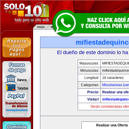
mifiestadequin
El dueño de este dominio lo ha
Mayusculas:
MIFIESTADEQU
Minusculas:
mifiestadequinc
Longitud:
16 caracteres
Categorias:
Miscelaneas (var
Precio:
Realizar una ofe
Visitar!
mifiestadequin
Serán consideradas ofer
Realizar una Oferta