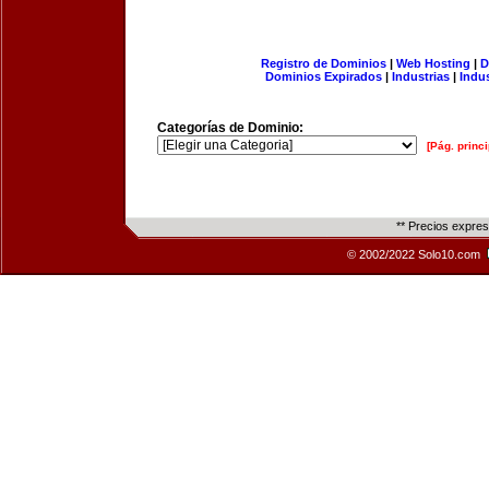
Registro de Dominios
|
Web Hosting
|
D
Dominios Expirados
|
Industrias
|
Indu
Categorías de Dominio:
[Pág. princi
** Precios expre
© 2002/2022 Solo10.com