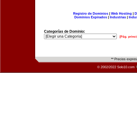
Registro de Dominios
|
Web Hosting
|
D
Dominios Expirados
|
Industrias
|
Indu
Categorías de Dominio:
[Pág. princi
** Precios expre
© 2002/2022 Solo10.com