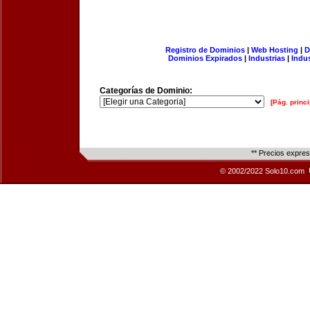
Registro de Dominios
|
Web Hosting
|
D
Dominios Expirados
|
Industrias
|
Indu
Categorías de Dominio:
[Pág. princi
** Precios expre
© 2002/2022 Solo10.com