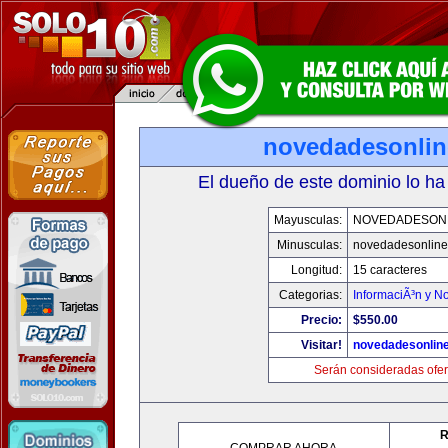
novedadesonli
El dueño de este dominio lo ha
Mayusculas:
NOVEDADESON
Minusculas:
novedadesonlin
Longitud:
15 caracteres
Categorias:
InformaciÃ³n y No
Precio:
$550.00
Visitar!
novedadesonlin
Serán consideradas ofer
R