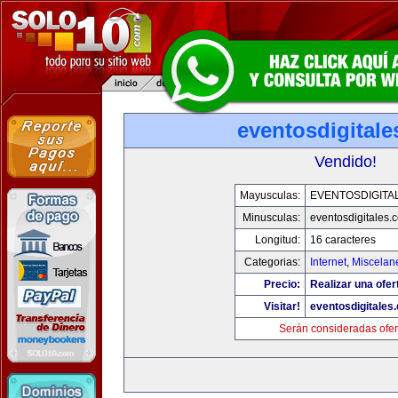
eventosdigital
Vendido!
Mayusculas:
EVENTOSDIGITA
Minusculas:
eventosdigitales.
Longitud:
16 caracteres
Categorias:
Internet
,
Miscelane
Precio:
Realizar una ofer
Visitar!
eventosdigitales
Serán consideradas ofer