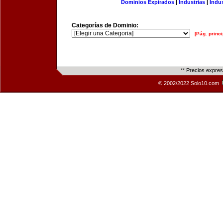
Dominios Expirados
|
Industrias
|
Indu
Categorías de Dominio:
[Pág. princi
** Precios expre
© 2002/2022 Solo10.com