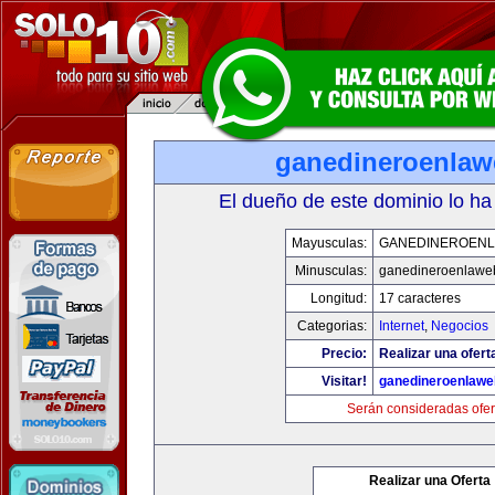
ganedineroenla
El dueño de este dominio lo ha
Mayusculas:
GANEDINEROEN
Minusculas:
ganedineroenlawe
Longitud:
17 caracteres
Categorias:
Internet
,
Negocios
Precio:
Realizar una ofert
Visitar!
ganedineroenlaw
Serán consideradas ofer
Realizar una Oferta