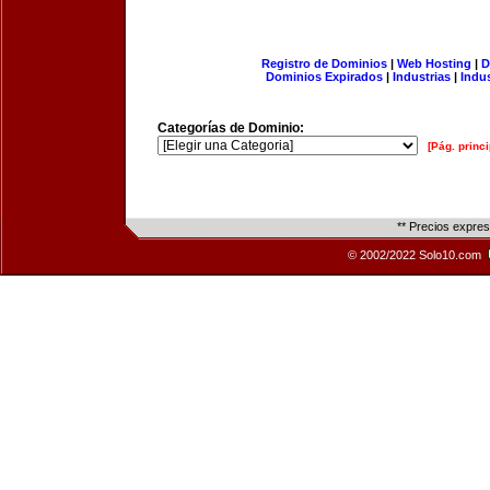
Registro de Dominios
|
Web Hosting
|
D
Dominios Expirados
|
Industrias
|
Indu
Categorías de Dominio:
[Pág. princi
** Precios expre
© 2002/2022 Solo10.com