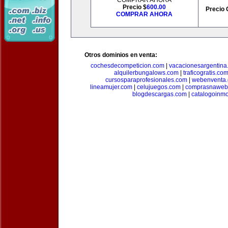
COMPRAR AHORA
Precio $
600.00
Precio 
COMPRAR AHORA
Otros dominios en venta:
cochesdecompeticion.com
|
vacacionesargentina
alquilerbungalows.com
|
traficogratis.co
cursosparaprofesionales.com
|
webenventa
lineamujer.com
|
celujuegos.com
|
comprasnaweb
blogdescargas.com
|
catalogoinmo