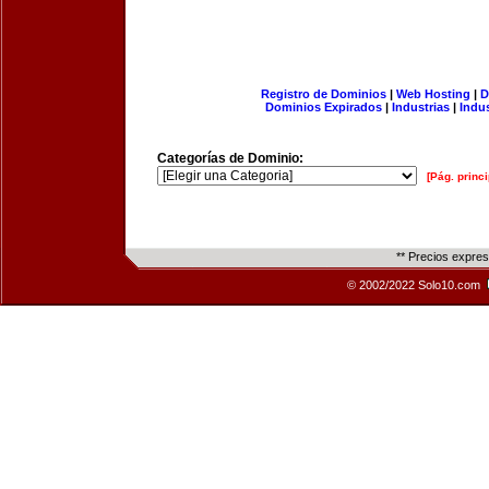
Registro de Dominios
|
Web Hosting
|
D
Dominios Expirados
|
Industrias
|
Indu
Categorías de Dominio:
[Pág. princi
** Precios expre
© 2002/2022 Solo10.com