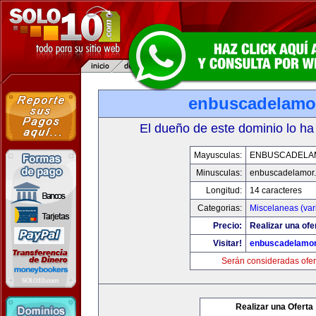
enbuscadelamo
El dueño de este dominio lo ha
Mayusculas:
ENBUSCADELA
Minusculas:
enbuscadelamor
Longitud:
14 caracteres
Categorias:
Miscelaneas (var
Precio:
Realizar una ofe
Visitar!
enbuscadelamo
Serán consideradas ofer
Realizar una Oferta