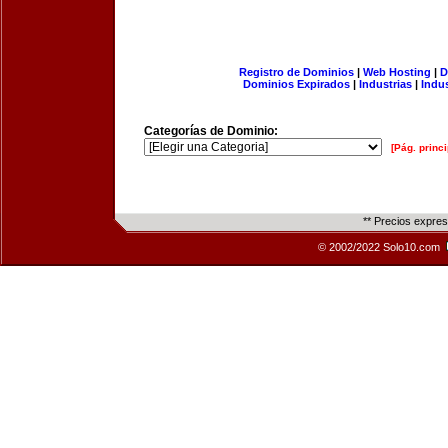
Registro de Dominios
|
Web Hosting
|
D
Dominios Expirados
|
Industrias
|
Indu
Categorías de Dominio:
[Pág. princi
** Precios expre
© 2002/2022 Solo10.com