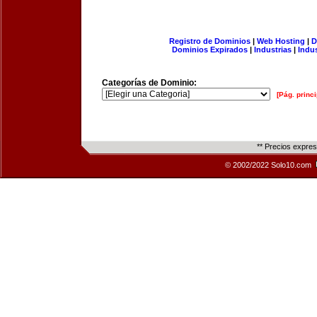
Registro de Dominios
|
Web Hosting
|
D
Dominios Expirados
|
Industrias
|
Indu
Categorías de Dominio:
[Pág. princi
** Precios expre
© 2002/2022 Solo10.com