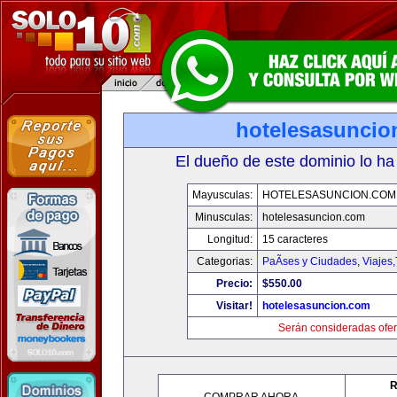
hotelesasuncio
El dueño de este dominio lo ha
Mayusculas:
HOTELESASUNCION.COM
Minusculas:
hotelesasuncion.com
Longitud:
15 caracteres
Categorias:
PaÃ­ses y Ciudades
,
Viajes
Precio:
$550.00
Visitar!
hotelesasuncion.com
Serán consideradas ofer
R