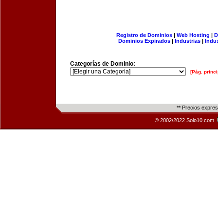
Registro de Dominios
|
Web Hosting
|
D
Dominios Expirados
|
Industrias
|
Indu
Categorías de Dominio:
[Pág. princi
** Precios expre
© 2002/2022 Solo10.com