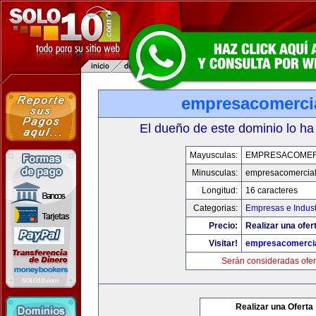
empresacomerci
El dueño de este dominio lo ha
Mayusculas:
EMPRESACOMER
Minusculas:
empresacomercia
Longitud:
16 caracteres
Categorias:
Empresas e Indust
Precio:
Realizar una ofer
Visitar!
empresacomerci
Serán consideradas ofer
Realizar una Oferta