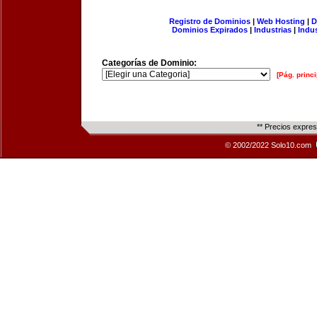
Registro de Dominios
|
Web Hosting
|
D
Dominios Expirados
|
Industrias
|
Indu
Categorías de Dominio:
[Pág. princi
** Precios expre
© 2002/2022 Solo10.com