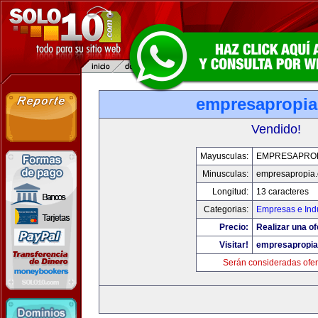
empresapropi
Vendido!
Mayusculas:
EMPRESAPRO
Minusculas:
empresapropia
Longitud:
13 caracteres
Categorias:
Empresas e Indu
Precio:
Realizar una of
Visitar!
empresapropi
Serán consideradas ofer