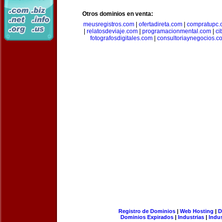
Otros dominios en venta:
meusregistros.com
|
ofertadireta.com
|
compratupc.
|
relatosdeviaje.com
|
programacionmental.com
|
ci
fotografosdigitales.com
|
consultoriaynegocios.c
Registro de Dominios
|
Web Hosting
|
D
Dominios Expirados
|
Industrias
|
Indu