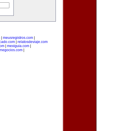
m
|
meusregistros.com
|
cado.com
|
relatosdeviaje.com
com
|
mexiguia.com
|
ynegocios.com
|