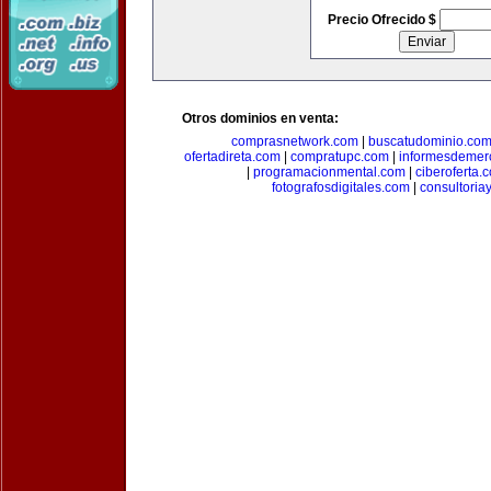
Precio Ofrecido $
Otros dominios en venta:
comprasnetwork.com
|
buscatudominio.co
ofertadireta.com
|
compratupc.com
|
informesdemer
|
programacionmental.com
|
ciberoferta.
fotografosdigitales.com
|
consultoria