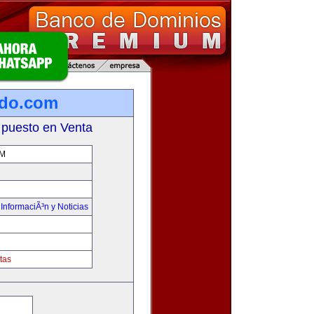
ado.com
 puesto en Venta
M
,
InformaciÃ³n y Noticias
tas