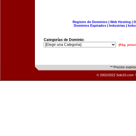
Registro de Dominios
|
Web Hosting
|
D
Dominios Expirados
|
Industrias
|
Indu
Categorías de Dominio:
[Pág. princi
** Precios expre
© 2002/2022 Solo10.com