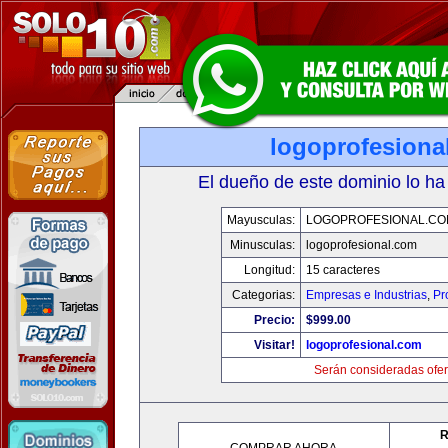
logoprofesiona
El dueño de este dominio lo ha
Mayusculas:
LOGOPROFESIONAL.CO
Minusculas:
logoprofesional.com
Longitud:
15 caracteres
Categorias:
Empresas e Industrias
,
Pr
Precio:
$999.00
Visitar!
logoprofesional.com
Serán consideradas ofer
R