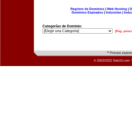
Registro de Dominios
|
Web Hosting
|
D
Dominios Expirados
|
Industrias
|
Indu
Categorías de Dominio:
[Pág. princi
** Precios expre
© 2002/2022 Solo10.com