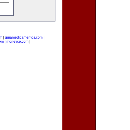
om
|
guiamedicamentos.com
|
com
|
monetice.com
|