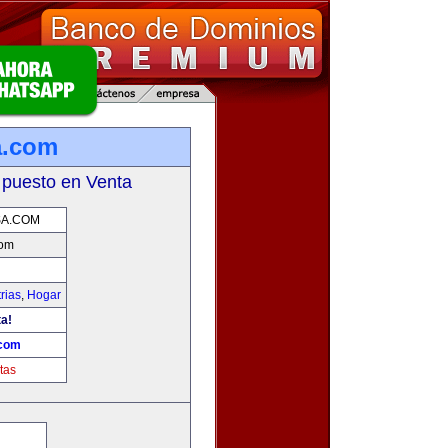
a.com
 puesto en Venta
A.COM
com
rias
,
Hogar
ta!
com
tas