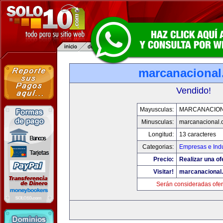
marcanaciona
Vendido!
Mayusculas:
MARCANACIO
Minusculas:
marcanacional
Longitud:
13 caracteres
Categorias:
Empresas e Indu
Precio:
Realizar una of
Visitar!
marcanacional
Serán consideradas ofer