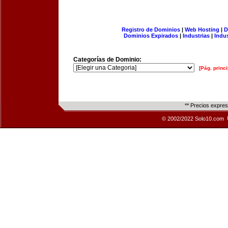
Registro de Dominios
|
Web Hosting
|
D
Dominios Expirados
|
Industrias
|
Indu
Categorías de Dominio:
[Pág. princi
** Precios expre
© 2002/2022 Solo10.com