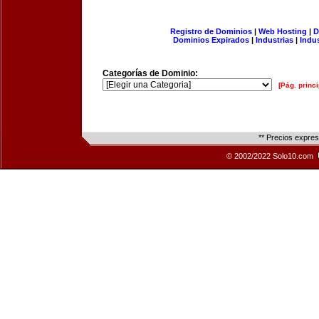
Registro de Dominios
|
Web Hosting
|
D
Dominios Expirados
|
Industrias
|
Indu
Categorías de Dominio:
[Pág. princi
** Precios expre
© 2002/2022 Solo10.com