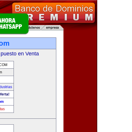
com
 puesto en Venta
.COM
om
dustrias
ferta!
om
tas