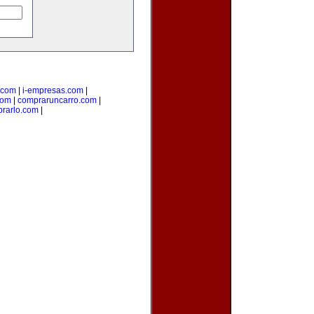
.com
|
i-empresas.com
|
com
|
compraruncarro.com
|
rarlo.com
|