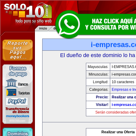
i-empresas.
El dueño de este dominio lo ha
Mayusculas:
I-EMPRESAS
Minusculas:
i-empresas.c
Longitud:
10 caracteres
Categorias:
Empresas e In
Precio:
Realizar una o
Visitar!
i-empresas.c
Serán consideradas ofer
Realizar una Oferta