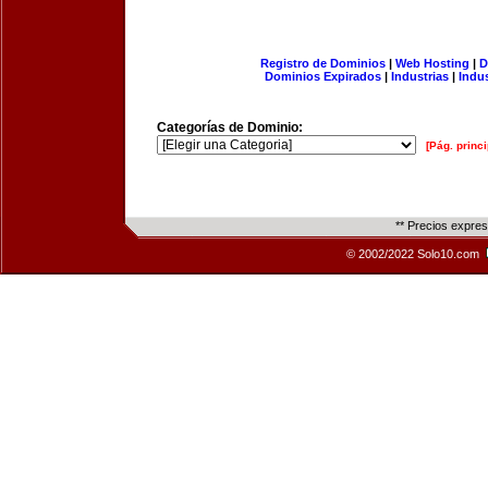
Registro de Dominios
|
Web Hosting
|
D
Dominios Expirados
|
Industrias
|
Indu
Categorías de Dominio:
[Pág. princi
** Precios expre
© 2002/2022 Solo10.com