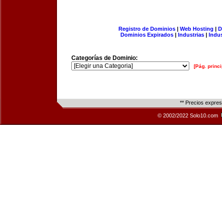
Registro de Dominios
|
Web Hosting
|
D
Dominios Expirados
|
Industrias
|
Indu
Categorías de Dominio:
[Pág. princi
** Precios expre
© 2002/2022 Solo10.com