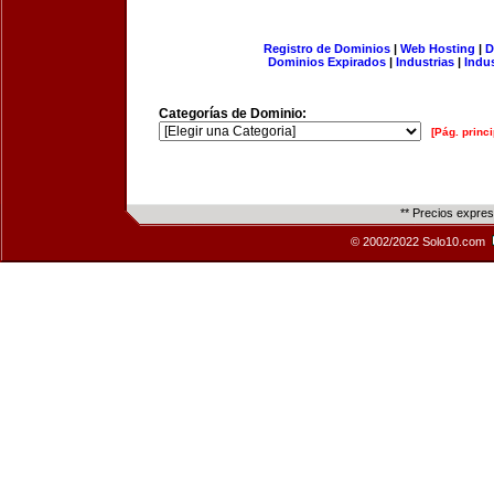
Registro de Dominios
|
Web Hosting
|
D
Dominios Expirados
|
Industrias
|
Indu
Categorías de Dominio:
[Pág. princi
** Precios expre
© 2002/2022 Solo10.com